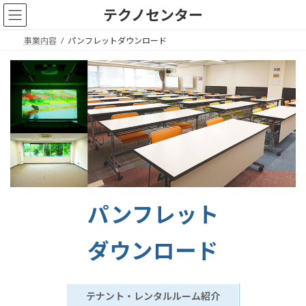
コ
ナ
テクノセンター
ン
ビ
テ
ゲ
事業内容
パンフレットダウンロード
ン
ー
ツ
シ
へ
ョ
ス
ン
キ
に
ッ
移
プ
動
パンフレット
ダウンロード
テナント・レンタルルーム紹介